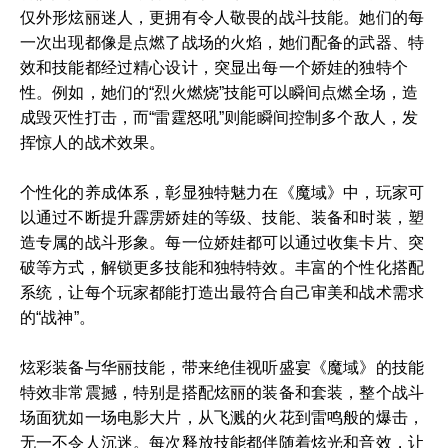
仅外形炫丽迷人，更拥有令人敬畏的战斗技能。她们的每
一次出现都像是点燃了战场的火焰，她们配备的武器、特
效和技能都经过精心设计，突显出每一个娇娃的独特个
性。例如，她们的“烈火燃烧”技能可以瞬间点燃全场，造
成毁灭性打击，而“雷霆怒吼”则能瞬间控制多个敌人，发
挥惊人的战术效果。
个性化的养成体系，彰显独特魅力在《魔域》中，玩家可
以通过不断提升霹雳娇娃的等级、技能、装备和时装，塑
造专属的战斗形象。每一位娇娃都可以通过收集卡片、突
破等方式，解锁更多技能和独特特效。丰富的个性化搭配
系统，让每个玩家都能打造出最符合自己审美和战术需求
的“战神”。
炫彩装备与华丽技能，带来绝佳视听盛宴《魔域》的技能
特效非常震撼，特别是搭配炫丽的装备和套装，整个战斗
场面犹如一场电影大片，从飞溅的火花到雷鸣般的爆击，
无一不令人沉迷。每次释放技能都伴随着炫光和音效，让