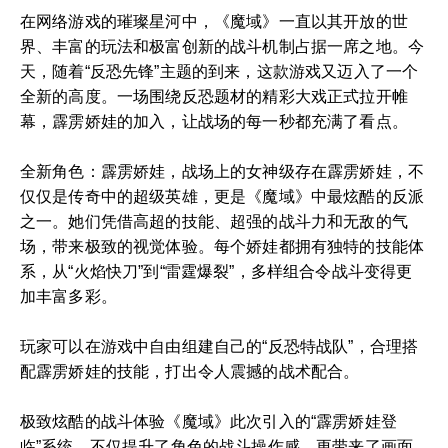
在网络游戏的璀璨星河中，《魔域》一直以其开放的世
界、丰富的玩法和极富创新的战斗机制占据一席之地。今
天，随着“反恐先锋”主题的到来，这款游戏又迈入了一个
全新的高度。一场围绕反恐题材的精彩大戏正式拉开帷
幕，霹雳娇娃的加入，让战场的每一秒都充满了看点。
全新角色：霹雳娇娃，战场上的女神级存在霹雳娇娃，不
仅仅是传奇中的超级英雄，更是《魔域》中最炫酷的反派
之一。她们凭借高超的技能、超强的战斗力和无敌的气
场，带来极致的视觉体验。每个娇娃都拥有独特的技能体
系，从“火焰快刀”到“雷霆爆裂”，多样组合令战斗变得更
加丰富多彩。
玩家可以在游戏中自由组建自己的“反恐特战队”，合理搭
配霹雳娇娃的技能，打出令人震撼的战术配合。
极致炫酷的战斗体验《魔域》此次引入的“霹雳娇娃登
临”系统，不仅提升了角色的战斗操作感，更带来了画面